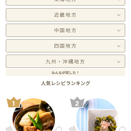
近畿地方
北海道
青森県
帆立貝のバターしょうゆ焼き
お手軽アップルパイ
栄養満点！万能食材の帆立貝で シ
女子に嬉しいデザート系おつまみ！
中国地方
新潟県
長野県
ンプル味付け・満足おつまみ完成で
アップルパイが簡単にできちゃうん
栃尾揚げの酒粕かんずり焼き
野沢菜漬わさび和え
す。
です！
インパクト特大！どっしり・ふっく
おろしわさびで和えるだけ！ ご当
四国地方
千葉県
東京都
ら栃尾揚げを一度お試しあれ！
地＆究極のカンタンおつまみできま
はまぐりの酒蒸し
東京うどのわさびドレッシング
した♪
はまぐり×日本酒の旨味相乗効果！
シャキっと食感ピリっと美味しい！
九州・沖縄地方
岐阜県
愛知県
優しく、味に深みがあるおつまみで
東京の、隠れた名産おつまみできま
簡単！鶏ちゃん焼き
甘辛ごま手羽先
す。
した♪
みんなが試した！
野菜ミックスで簡単＆美味しい！栄
甘辛MIX!王道おつまみここに登場！
大阪府
滋賀県
養たっぷり詰まってます。
人気レシピ
ランキング
若ごぼうとうす揚げの炒め煮
矢橋の船焼き
大阪名産の「若ごぼう」で春を美味
いつものねぎ間とひと味違う！？
広島県
鳥取県
宮城県
山形県
しく感じましょ。
どっしり船焼きで食べ応え抜群！
煮穴子とふんわり卵のソテー
蒸し鶏のらっきょう漬マヨがけ
三陸牡蠣バター
だし奴
しっかり美味しい、ふんわり美味し
みんな大好きカレーの風味が食欲そ
高知県
愛媛県
バターのコクがまろやかに広がるプ
絹ごし豆腐と山形県風だしで、まろ
富山県
福井県
いおつまみが誕生！
そる！一度お試しあれ♪
みょうがの土佐和え
じゃこ天ハンバーグ
リプリ牡蠣を召し上がれ♬
やかな「だし奴」に。優しい味のお
ぶりの照焼き
揚げ焼き
つまみです。
ザ・シンプル！２ステップで美味し
メインも張れる！ じゃこ天をつか
宮崎県
広島県
北海道
新潟県
千葉県
岐阜県
大阪府
広島県
高知県
宮崎県
鹿児島県
宮崎県
青森県
長野県
東京都
愛知県
滋賀県
鳥取県
愛媛県
鹿児島県
冬の旬の代表格！脂の乗った「ぶ
こんがりキツネ色の揚げ焼き、絶対
栃木県
埼玉県
いおつまみ、できちゃった！
ってゴージャスおつまみ作りまし
地鶏炭火風焼
煮穴子とふんわり卵のソテー
帆立貝のバターしょうゆ焼き
栃尾揚げの酒粕かんずり焼き
はまぐりの酒蒸し
簡単！鶏ちゃん焼き
若ごぼうとうす揚げの炒め煮
煮穴子とふんわり卵のソテー
みょうがの土佐和え
地鶏炭火風焼
鹿児島とんこつ
地鶏炭火風焼
お手軽アップルパイ
野沢菜漬わさび和え
東京うどのわさびドレッシング
甘辛ごま手羽先
矢橋の船焼き
蒸し鶏のらっきょう漬マヨがけ
じゃこ天ハンバーグ
鹿児島とんこつ
り」で濃厚おつまみ作りましょ。
美味しい！