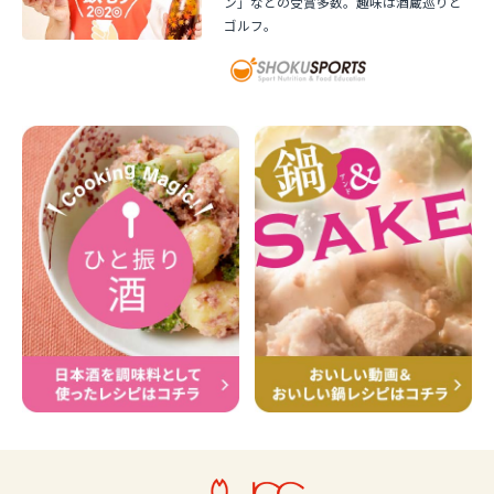
ン」などの受賞多数。趣味は酒蔵巡りと
ゴルフ。
東京都
鳥取県
東京うどのわさびドレッシング
蒸し鶏のらっきょう漬マヨがけ
シャキっと食感ピリっと美味しい！
みんな大好きカレーの風味が食欲そ
東京の、隠れた名産おつまみできま
そる！一度お試しあれ♪
した♪
栃木県
愛媛県
簡単！焼き餃子
じゃこ天ハンバーグ