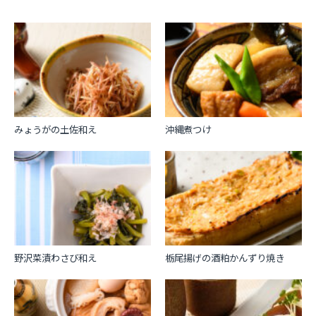
名前
※
メール
※
みょうがの土佐和え
沖縄煮つけ
野沢菜漬わさび和え
栃尾揚げの酒粕かんずり焼き