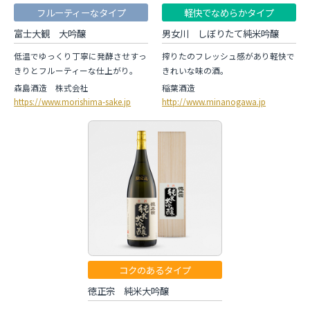
フルーティーなタイプ
軽快でなめらかタイプ
富士大観 大吟醸
男女川 しぼりたて純米吟醸
低温でゆっくり丁寧に発酵させすっ
搾りたのフレッシュ感があり軽快で
きりとフルーティーな仕上がり。
きれいな味の酒。
森島酒造 株式会社
稲葉酒造
https://www.morishima-sake.jp
http://www.minanogawa.jp
コクのあるタイプ
徳正宗 純米大吟醸