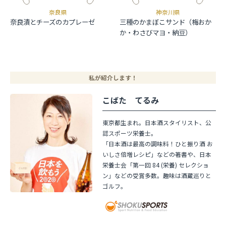
奈良県
神奈川県
奈良漬とチーズのカプレーゼ
三種のかまぼこサンド（梅おか
か・わさびマヨ・納豆）
私が紹介します！
こばた てるみ
東京都生まれ。日本酒スタイリスト、公
認スポーツ栄養士。
「日本酒は最高の調味料！ひと振り酒 お
いしさ倍増レシピ」などの著書や、日本
栄養士会「第一回 84 (栄養) セレクショ
ン」などの受賞多数。趣味は酒蔵巡りと
ゴルフ。